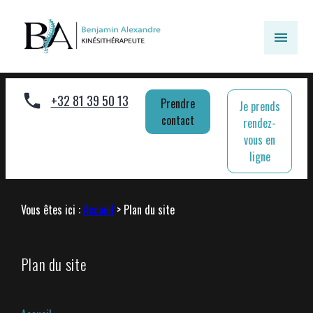
Panneau de gestion des cookies
+32 81 39 50 13
Prendre
Je prends
contact
rendez-
vous en
ligne
Vous êtes ici :
Accueil
> Plan du site
Plan du site