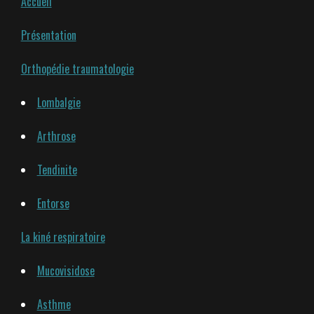
Accueil
Présentation
Orthopédie traumatologie
Lombalgie
Arthrose
Tendinite
Entorse
La kiné respiratoire
Mucovisidose
Asthme