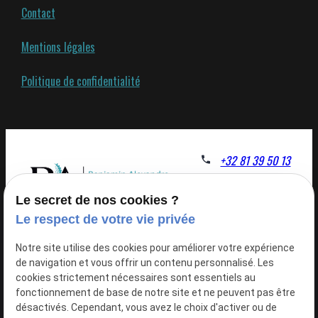
Contact
Mentions légales
Politique de confidentialité
+32 81 39 50 13
1 rue saucis
Le secret de nos cookies ?
1325 Chaumont gistoux
Le respect de votre vie privée
Du lundi au
Notre site utilise des cookies pour améliorer votre expérience
vendredi de 8h à 19h /
de navigation et vous offrir un contenu personnalisé. Les
samedi de 8h à 12h
cookies strictement nécessaires sont essentiels au
fonctionnement de base de notre site et ne peuvent pas être
désactivés. Cependant, vous avez le choix d'activer ou de