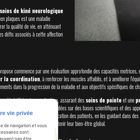
soins de kiné neurologique
e en plaques est une maladie
er la qualité de vie, en atténuant
s défis associés à cette affection
propose commence par une évaluation approfondie des capacités motrices, et
r la coordination
, à renforcer les muscles affaiblis, et à améliorer l'éq
ments dans la progression de la maladie et aux objectifs spécifiques de cha
 en kinésithérapie neurologique, assurant des
soins de pointe
et une
p
 d'offrir des interventions fondées sur des bases scientifiques et des ap
re vie privée
, je joue un rôle actif dans l'éducation des patients, en les guidant dans de
es modes de vie sains pour soutenir leur bien-être global.
ce de navigation et vous
cessaires sont
peuvent pas être