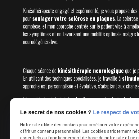
Kinésithérapeute engagé et expérimenté, je vous propose des
pour
soulager votre sclérose en plaques
. La scléros
complexe, et mon approche centrée sur le patient vise à amélior
les symptômes et en favorisant une mobilité optimale malgré le
neurodégénérative.
Chaque séance de
kinésithérapie neurologique
que je 
En utilisant des techniques spécialisées, je travaille à
stimule
approche est personnalisée et évolutive, s'adaptant aux change
Mon cabinet est équipé des dernières avancées technologiques
constamment informé des nouvelles recherches et méthodes afin
Le secret de nos cookies ?
Le respect de vot
kinésithérapie neurologique à Chaumont-Gistoux
l'adaptation de l'environnement quotidien, et en encourageant d
Notre site utilise des cookies pour améliorer votre expérien
offrir un contenu personnalisé. Les cookies strictement né
essentiels au fonctionnement de base de notre site et ne 