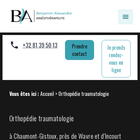
Panneau de gestion des cookies
+32 81 39 50 13
Prendre
Je prends
contact
rendez-
vous en
ligne
Vous êtes ici :
Accueil
> Orthopédie traumatologie
Orthopédie traumatologie
à Chaumont-Gistoux, près de Wavre et d'Incourt